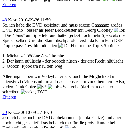
Zitieren
#8
Käse
2010-09-26 11:59
So, ich habe die DVD gesichtet und muss sagen: Gaaaaanz großes
DVD Kino - besser als jeder Blockbuster mit Georg Clooney
. Die "Fans" am Spielfeldrand hatten ja fast noch mehr Spass als die
Spieler selber. Und die Stammtischparol
en erst - da kann kein DSF
Doppelpass Gesabbl mithalten
. Hier meine Top 3 Sprüche:
1. Micha, schööööne Arschbombe
2. Der kann nüüüscht - der ooooch nüsch - der erst Recht nüüüscht
3. Ooooh, Pjöööarn hau den weg
Allerdings haben wir Volleyballer jetzt auch die Möglichkeit uns
intensiv via Videostudium auf das nächste Jahr vorzubereiten...Also,
vielen Dank Gatze
- Sau geile (darf man das hier
schreiben
) DVD.
Zitieren
#9
Kozze
2010-09-27 10:16
also ich habe auch ne DVD abbekommen (danke Gatze) und aber
noch nicht gesichtet! Das hebe ich mir für die große Runde bei
Dorle (allerdings ohne Dorle) auf!