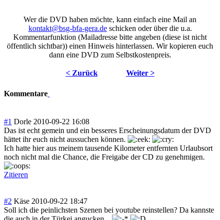
Wer die DVD haben möchte, kann einfach eine Mail an
kontakt@bsg-bfa-gera.de
schicken oder über die u.a.
Kommentarfunktion (Mailadresse bitte angeben (diese ist nicht
öffentlich sichtbar)) einen Hinweis hinterlassen. Wir kopieren euch
dann eine DVD zum Selbstkostenpreis.
< Zurück
Weiter >
Kommentare
#1
Dorle
2010-09-22 16:08
Das ist echt gemein und ein besseres Erscheinungsdat
um der DVD
hättet ihr euch nicht aussuchen können.
Ich hatte hier aus meinem tausende Kilometer entfernten Urlaubsort
noch nicht mal die Chance, die Freigabe der CD zu genehmigen.
Zitieren
#2
Käse
2010-09-22 18:47
Soll ich die peinlichsten Szenen bei youtube reinstellen? Da kannste
die auch in der Türkei angucken...