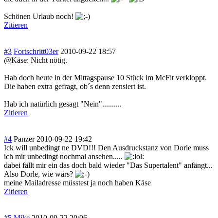
Schönen Urlaub noch!
Zitieren
#3
Fortschritt03er
2010-09-22 18:57
@Käse: Nicht nötig.
Hab doch heute in der Mittagspause 10 Stück im McFit verkloppt.
Die haben extra gefragt, ob´s denn zensiert ist.
Hab ich natürlich gesagt "Nein"..........
Zitieren
#4
Panzer
2010-09-22 19:42
Ick will unbedingt ne DVD!!! Den Ausdruckstanz von Dorle muss
ich mir unbedingt nochmal ansehen.....
dabei fällt mir ein das doch bald wieder "Das Supertalent" anfängt...
Also Dorle, wie wärs?
meine Mailadresse müsstest ja noch haben Käse
Zitieren
#5
Mike
2010-09-22 20:06