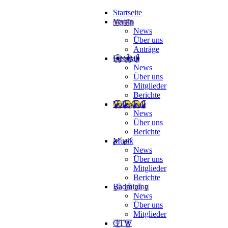
Startseite
Verein
News
Über uns
Anträge
Fussball
News
Über uns
Mitglieder
Berichte
Volleyball
News
Über uns
Berichte
Musik
News
Über uns
Mitglieder
Berichte
Badminton
News
Über uns
Mitglieder
GTW