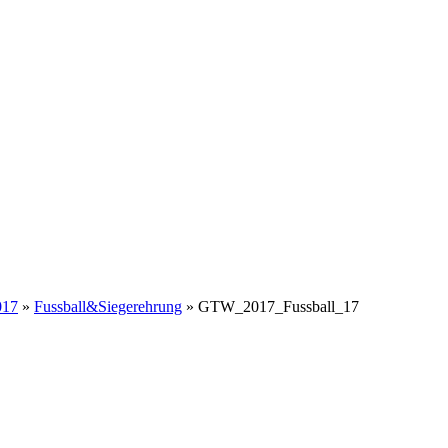
017
»
Fussball&Siegerehrung
» GTW_2017_Fussball_17