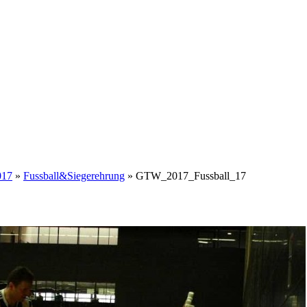
017
»
Fussball&Siegerehrung
» GTW_2017_Fussball_17