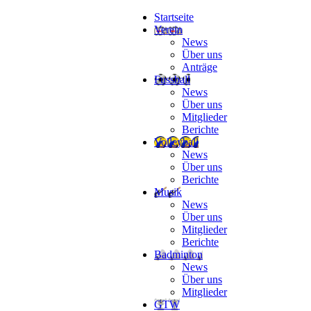
Startseite
Verein
News
Über uns
Anträge
Fussball
News
Über uns
Mitglieder
Berichte
Volleyball
News
Über uns
Berichte
Musik
News
Über uns
Mitglieder
Berichte
Badminton
News
Über uns
Mitglieder
GTW