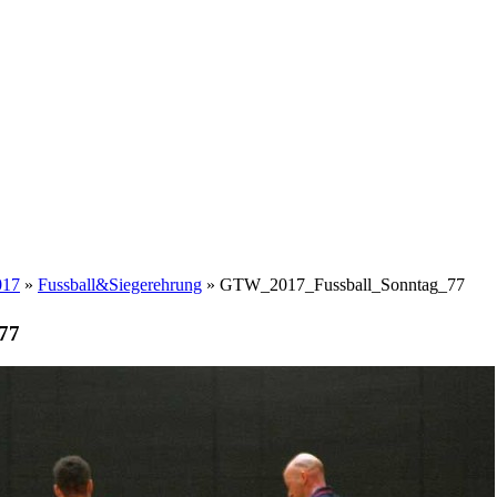
017
»
Fussball&Siegerehrung
» GTW_2017_Fussball_Sonntag_77
77