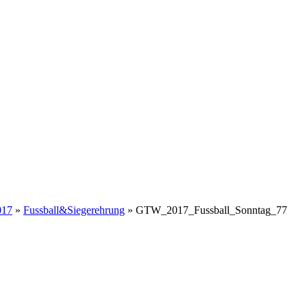
017
»
Fussball&Siegerehrung
» GTW_2017_Fussball_Sonntag_77